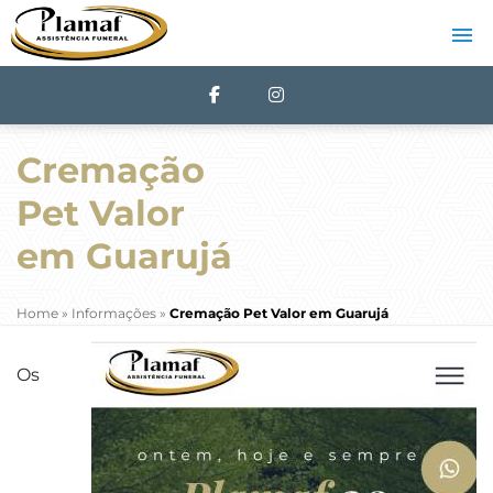
Cremação
Pet Valor
em Guarujá
Home
»
Informações
»
Cremação Pet Valor em Guarujá
Os