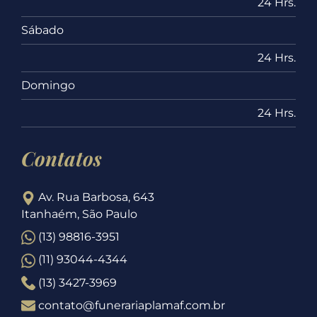
24 Hrs.
Sábado
24 Hrs.
Domingo
24 Hrs.
Contatos
Av. Rua Barbosa, 643
Itanhaém, São Paulo
(13) 98816-3951
(11) 93044-4344
(13) 3427-3969
contato@funerariaplamaf.com.br