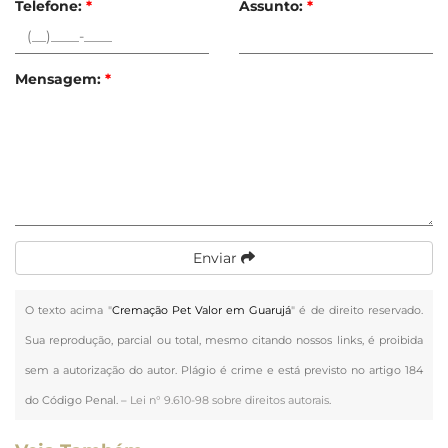
Telefone:
*
Assunto:
*
Mensagem:
*
Enviar
O texto acima "
Cremação Pet Valor em Guarujá
" é de direito reservado.
Sua reprodução, parcial ou total, mesmo citando nossos links, é proibida
sem a autorização do autor. Plágio é crime e está previsto no artigo 184
do Código Penal. –
Lei n° 9.610-98 sobre direitos autorais
.