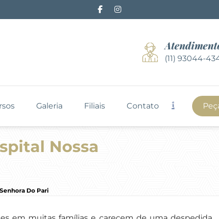
Atendiment
(11) 93044-43
rsos
Galeria
Filiais
Contato
Peç
spital Nossa
Senhora Do Pari
s em muitas famílias e carecem de uma despedida