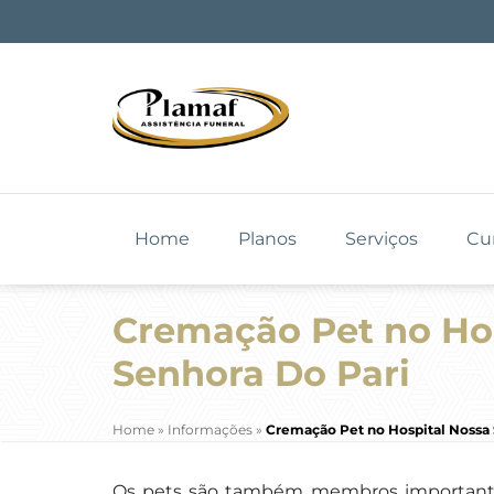
Home
Planos
Serviços
Cu
Cremação Pet no Ho
Senhora Do Pari
Home
»
Informações
»
Cremação Pet no Hospital Nossa 
Os pets são também membros importante