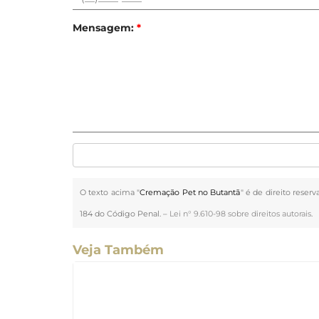
Mensagem:
*
O texto acima "
Cremação Pet no Butantã
" é de direito reser
184 do Código Penal. –
Lei n° 9.610-98 sobre direitos autorais
.
Veja Também