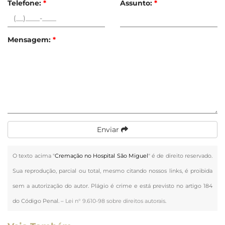
Telefone:
*
Assunto:
*
Mensagem:
*
Enviar
O texto acima "
Cremação no Hospital São Miguel
" é de direito reservado.
Sua reprodução, parcial ou total, mesmo citando nossos links, é proibida
sem a autorização do autor. Plágio é crime e está previsto no artigo 184
do Código Penal. –
Lei n° 9.610-98 sobre direitos autorais
.