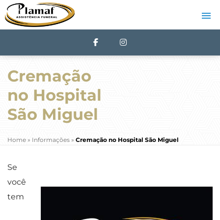
Cremação
no Hospital
São Miguel
Home
»
Informações
»
Cremação no Hospital São Miguel
Se
você
tem