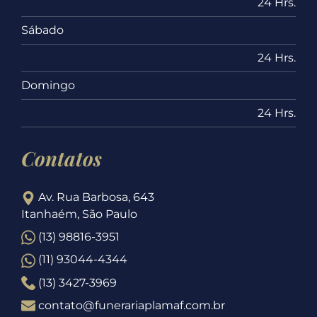
24 Hrs.
Sábado
24 Hrs.
Domingo
24 Hrs.
Contatos
Av. Rua Barbosa, 643
Itanhaém, São Paulo
(13) 98816-3951
(11) 93044-4344
(13) 3427-3969
contato@funerariaplamaf.com.br