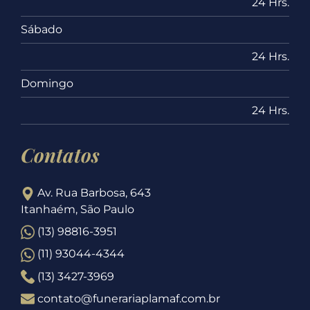
24 Hrs.
Sábado
24 Hrs.
Domingo
24 Hrs.
Contatos
Av. Rua Barbosa, 643
Itanhaém, São Paulo
(13) 98816-3951
(11) 93044-4344
(13) 3427-3969
contato@funerariaplamaf.com.br