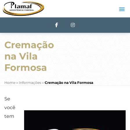
Cremação
na Vila
Formosa
Home
»
Informações
»
Cremação na Vila Formosa
Se
você
tem