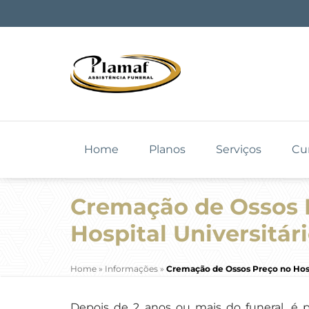
Home
Planos
Serviços
Cu
Cremação de Ossos 
Hospital Universitár
Home
»
Informações
»
Cremação de Ossos Preço no Hosp
Depois de 2 anos ou mais do funeral, é p