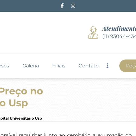
Atendiment
(11) 93044-43
rsos
Galeria
Filiais
Contato
Peç
Preço no
io Usp
ital Universitário Usp
ossível requisitar junto ao cemitério a exumação do