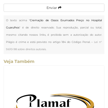
Enviar
O texto acima "
Cremação de Ossos Exumados Preço no Hospital
Guarulhos
" é de direito reservado. Sua reprodução, parcial ou total,
mesmo citando nossos links, é proibida sem a autorização do autor.
Plágio é crime e está previsto no artigo 184 do Código Penal. –
Lei n°
9.610-98 sobre direitos autorais
.
Veja Também