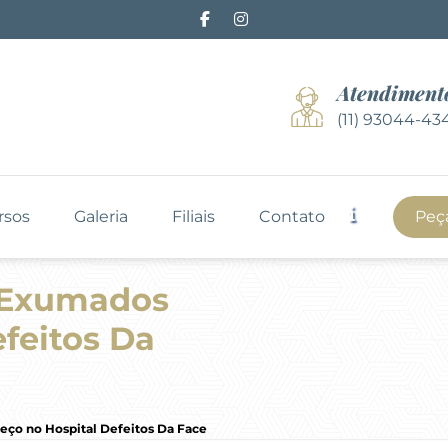
Atendiment
(11) 93044-43
rsos
Galeria
Filiais
Contato
Peç
 Exumados
feitos Da
ço no Hospital Defeitos Da Face