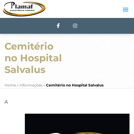
Cemitério
no Hospital
Salvalus
Home
»
Informações
»
Cemitério no Hospital Salvalus
A