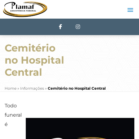
Cemitério
no Hospital
Central
Home
»
Informações
»
Cemitério no Hospital Central
Todo
funeral
é