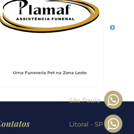
Urna Funeraria Pet na Zona Leste
Cremat
Contatos