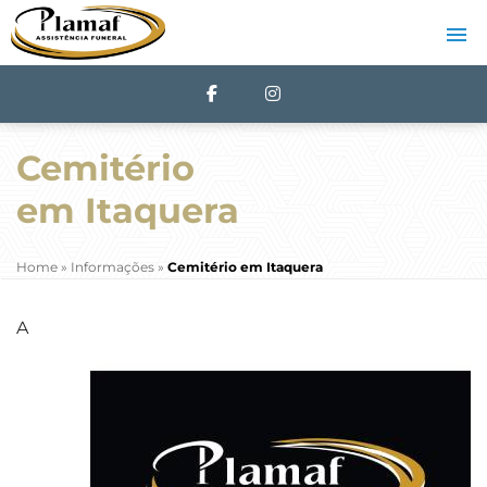
Cemitério
em Itaquera
Home
»
Informações
»
Cemitério em Itaquera
A