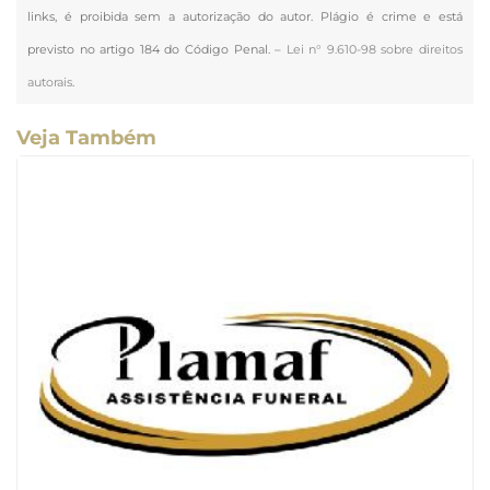
links, é proibida sem a autorização do autor. Plágio é crime e está
previsto no artigo 184 do Código Penal. –
Lei n° 9.610-98 sobre direitos
autorais
.
Veja Também