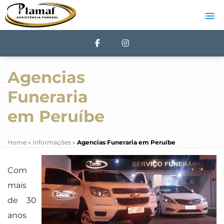
Agencias
Funeraria
em Peruíbe
Home
»
Informações
»
Agencias Funeraria em Peruíbe
Com
mais
de 30
anos